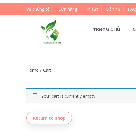
Về chúng tôi
Cửa hàng
Tin tức
Liên hệ
FA
TRANG CHỦ
G
Home
/
Cart
Your cart is currently empty.
Return to shop