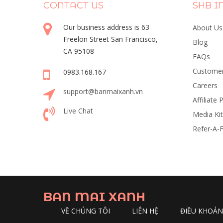
CONTACT US
SHB I
Our business address is 63
About Us
Freelon Street San Francisco,
Blog
CA 95108
FAQs
Customer
0983.168.167
Careers
support@banmaixanh.vn
Affiliate
Live Chat
Media Kit
Refer-A-F
BAN MAI XANH
VỀ CHÚNG TÔI
LIÊN HỆ
ĐIỀU KHOẢ