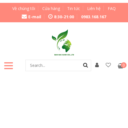
Về chúng tôi
Cửa hàng
Tin tức
Liên hệ
FAQ
E-mail
8:30-21:00
0983.168.167
0
CATEGORY TOP BANNER
This is a Block and can be edited live in with the Page Builder