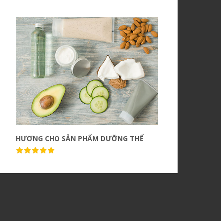
HƯƠNG CHO SẢN PHẨM DƯỠNG THỂ
H
Quick view
( 1 Sale )