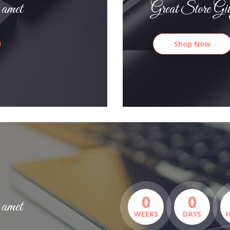
 amet
Great Store Git
Shop Now
0
0
 amet
WEEKS
DAYS