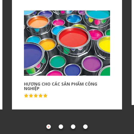
HƯƠNG CHO CÁC SẢN PHẨM CÔNG
NGHIỆP
Quick view
( 16 Sales )