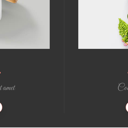
t amet
Coll