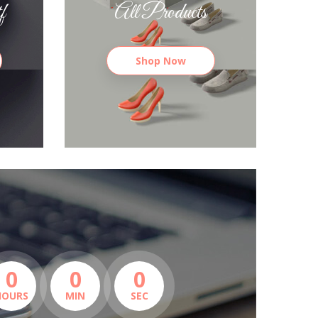
f
All Products
Shop Now
0
0
0
HOURS
MIN
SEC