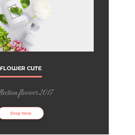
FLOWER CUTE
ection floower 2017
Shop Now