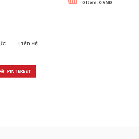
0
Item:
0
VNĐ
TỨC
LIÊN HỆ
PINTEREST