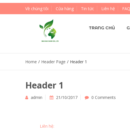
Về chúng tôi
Cửa hàng
Tin tức
Liên hệ
FA
TRANG CHỦ
G
Home
/
Header Page
/
Header 1
Header 1
admin
21/10/2017
0 Comments
Liên hệ: