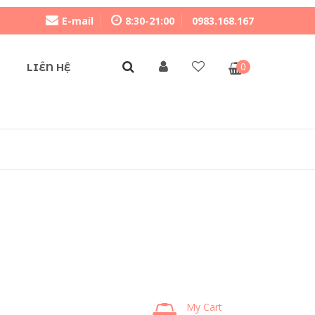
E-mail
8:30-21:00
0983.168.167
0
LIÊN HỆ
My Cart